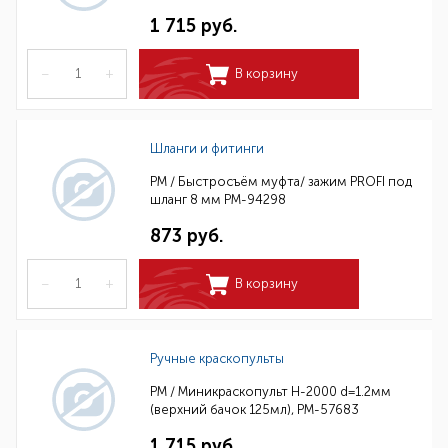
1 715 руб.
–
+
В корзину
Шланги и фитинги
РМ / Быстросъём муфта/ зажим PROFI под
шланг 8 мм РМ-94298
873 руб.
–
+
В корзину
Ручные краскопульты
РМ / Миникраскопульт H-2000 d=1.2мм
(верхний бачок 125мл), РМ-57683
1 715 руб.