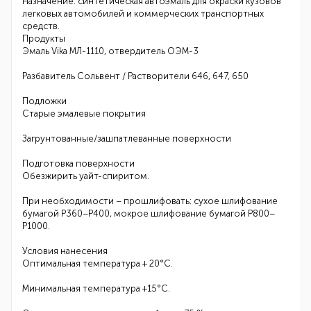
Назначение: синтетическая автоэмаль для окраски кузовов
легковых автомобилей и коммерческих транспортных
средств.
Продукты
Эмаль Vika МЛ-1110, отвердитель ОЭМ-3
Разбавитель Сольвент / Растворители 646, 647, 650
Подложки
Старые эмалевые покрытия
Загрунтованные/зашпатлеванные поверхности
Подготовка поверхности
Обезжирить уайт-спиритом.
При необходимости – прошлифовать: сухое шлифование
бумагой Р360–Р400, мокрое шлифование бумагой Р800–
Р1000.
Условия нанесения
Оптимальная температура + 20°С.
Минимальная температура +15°С.