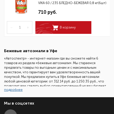
VIKA 60 / 235 БЛЕДНО-БЕЖЕВАЯ 0,8 кг(6шт)
710 руб.
–
+
В корзину
Бежевые автоэмали в Уфе
«Автоспектр» - интернет-магазин где вы сможете найти 6
товаров из раздела «бежевые автоэмали». Мы стараемся
предлагать товары по выгодным ценам и с максимальным
качеством, что гарантирует вам удовлетворенность вашей
покупкой. Мы предлагаем купить в Уфе бежевые автоэмали
любой ценовой категории: от 312.14 руб. до 1 250.35 руб., что
позволит вам сделать выбор ориентированный на ваш бюджет.
подробнее
Наши специалисты всегда готовы помочь вам подобрать
необходимый товар. Все что вам надо сделать - это позвонить
Мы в соцсетях
нам по бесплатному телефонному номеру 8 (800) 700-86-08 и
задать ваш вопрос.